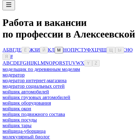
Работа и вакансии
по профессии в Алексеевской
А
Б
В
Г
Д
Е
Ж
З
И
К
Л
Н
О
П
Р
С
Т
У
Ф
Х
Ц
Ч
Ш
Э
Ю
Ё
Й
М
Щ
Ы
#
Я
A
B
C
D
E
F
G
H
I
J
K
L
M
N
O
P
Q
R
S
T
U
V
W
X
Y
Z
модельщик по деревянным моделям
модератор
модератор интернет-магазина
модератор социальных сетей
мойщик автомобилей
мойщик грузовых автомобилей
мойщик оборудования
мойщик окон
мойщик подвижного состава
мойщик посуды
мойщик тары
мойщица-уборщица
молекулярный биолог