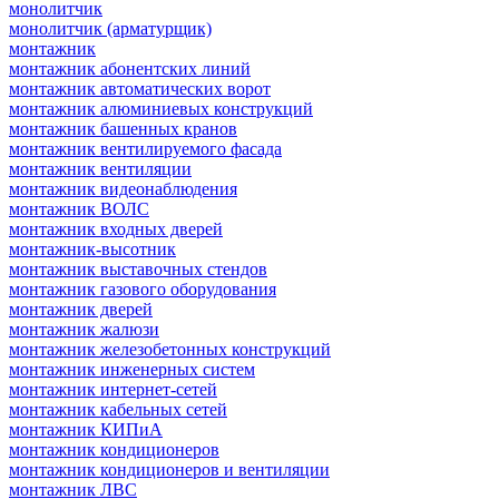
монолитчик
монолитчик (арматурщик)
монтажник
монтажник абонентских линий
монтажник автоматических ворот
монтажник алюминиевых конструкций
монтажник башенных кранов
монтажник вентилируемого фасада
монтажник вентиляции
монтажник видеонаблюдения
монтажник ВОЛС
монтажник входных дверей
монтажник-высотник
монтажник выставочных стендов
монтажник газового оборудования
монтажник дверей
монтажник жалюзи
монтажник железобетонных конструкций
монтажник инженерных систем
монтажник интернет-сетей
монтажник кабельных сетей
монтажник КИПиА
монтажник кондиционеров
монтажник кондиционеров и вентиляции
монтажник ЛВС