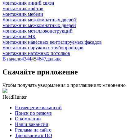
монтажник линий связи
монтажник лифтов
монтажник мебели
монтажник межкомнатных дверей
монтажник межкомнатных дверей
монтажник металлоконструкций
монтажник МК
монтажник навесных вентилируемых фасадов
монтажник наружных трубопроводов
монтажник натяжных потолков
В начало
43
44
45
46
47
дальше
Скачайте приложение
Чтобы получать уведомления о приглашениях мгновенно
HeadHunter
Размещение вакансий
Поиск по резюме
О компании
Наши вакансии
Реклама на сайте
Требования к ПО