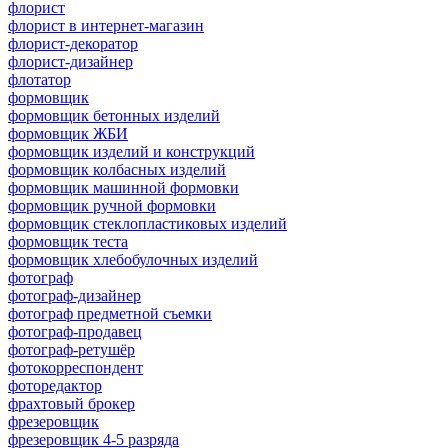
флорист
флорист в интернет-магазин
флорист-декоратор
флорист-дизайнер
флотатор
формовщик
формовщик бетонных изделий
формовщик ЖБИ
формовщик изделий и конструкций
формовщик колбасных изделий
формовщик машинной формовки
формовщик ручной формовки
формовщик стеклопластиковых изделий
формовщик теста
формовщик хлебобулочных изделий
фотограф
фотограф-дизайнер
фотограф предметной съемки
фотограф-продавец
фотограф-ретушёр
фотокорреспондент
фоторедактор
фрахтовый брокер
фрезеровщик
фрезеровщик 4-5 разряда