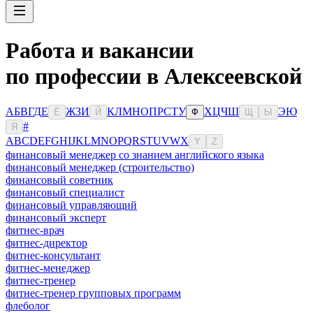
Работа и вакансии
по профессии в Алексеевской
А
Б
В
Г
Д
Е
Ж
З
И
К
Л
М
Н
О
П
Р
С
Т
У
Х
Ц
Ч
Ш
Э
Ю
Ё
Й
Ф
Щ
Ы
#
Я
A
B
C
D
E
F
G
H
I
J
K
L
M
N
O
P
Q
R
S
T
U
V
W
X
Y
Z
финансовый менеджер со знанием английского языка
финансовый менеджер (строительство)
финансовый советник
финансовый специалист
финансовый управляющий
финансовый эксперт
фитнес-врач
фитнес-директор
фитнес-консультант
фитнес-менеджер
фитнес-тренер
фитнес-тренер групповых программ
флеболог