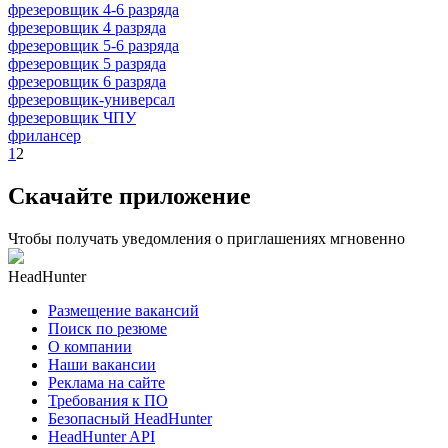
фрезеровщик 4-6 разряда
фрезеровщик 4 разряда
фрезеровщик 5-6 разряда
фрезеровщик 5 разряда
фрезеровщик 6 разряда
фрезеровщик-универсал
фрезеровщик ЧПУ
фрилансер
1
2
Скачайте приложение
Чтобы получать уведомления о приглашениях мгновенно
HeadHunter
Размещение вакансий
Поиск по резюме
О компании
Наши вакансии
Реклама на сайте
Требования к ПО
Безопасный HeadHunter
HeadHunter API