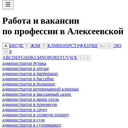
Работа и вакансии
по профессии в Алексеевской
Б
В
Г
Д
Е
Ж
З
И
К
Л
М
Н
О
П
Р
С
Т
У
Ф
Х
Ц
Ч
Ш
Э
Ю
А
Ё
Й
Щ
Ы
#
Я
A
B
C
D
E
F
G
H
I
J
K
L
M
N
O
P
Q
R
S
T
U
V
W
X
Y
Z
администратор бутика
администратор в ателье
администратор в барбершоп
администратор в бассейне
администратор в больнице
администратор ветеринарной клиники
администратор в массажный салон
администратор в мини отель
администратор в приемную
администратор в сауну
администратор в соляную пещеру
администратор в суде
администратор в супермаркет