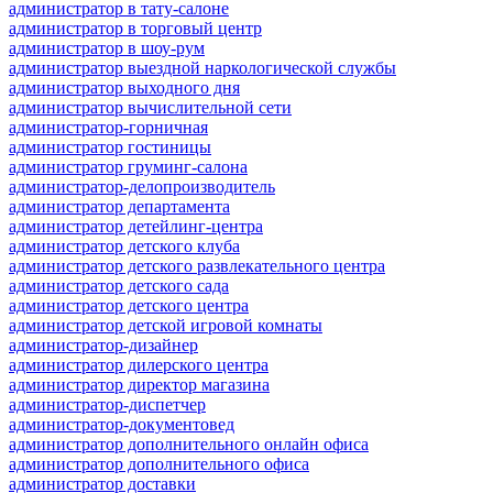
администратор в тату-салоне
администратор в торговый центр
администратор в шоу-рум
администратор выездной наркологической службы
администратор выходного дня
администратор вычислительной сети
администратор-горничная
администратор гостиницы
администратор груминг-салона
администратор-делопроизводитель
администратор департамента
администратор детейлинг-центра
администратор детского клуба
администратор детского развлекательного центра
администратор детского сада
администратор детского центра
администратор детской игровой комнаты
администратор-дизайнер
администратор дилерского центра
администратор директор магазина
администратор-диспетчер
администратор-документовед
администратор дополнительного онлайн офиса
администратор дополнительного офиса
администратор доставки