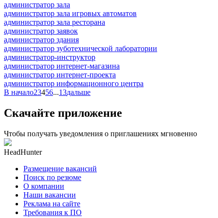
администратор зала
администратор зала игровых автоматов
администратор зала ресторана
администратор заявок
администратор здания
администратор зуботехнической лаборатории
администратор-инструктор
администратор интернет-магазина
администратор интернет-проекта
администратор информационного центра
В начало
2
3
4
5
6
...
13
дальше
Скачайте приложение
Чтобы получать уведомления о приглашениях мгновенно
HeadHunter
Размещение вакансий
Поиск по резюме
О компании
Наши вакансии
Реклама на сайте
Требования к ПО