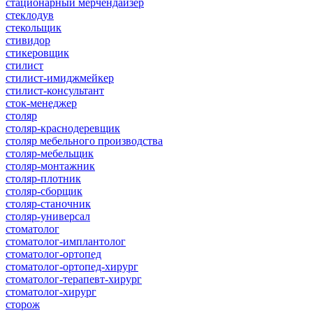
стационарный мерчендайзер
стеклодув
стекольщик
стивидор
стикеровщик
стилист
стилист-имиджмейкер
стилист-консультант
сток-менеджер
столяр
столяр-краснодеревщик
столяр мебельного производства
столяр-мебельщик
столяр-монтажник
столяр-плотник
столяр-сборщик
столяр-станочник
столяр-универсал
стоматолог
стоматолог-имплантолог
стоматолог-ортопед
стоматолог-ортопед-хирург
стоматолог-терапевт-хирург
стоматолог-хирург
сторож