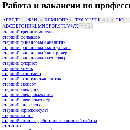
Работа и вакансии по професс
А
Б
В
Г
Д
Е
Ж
З
И
К
Л
М
Н
О
П
Р
Т
У
Ф
Х
Ц
Ч
Ш
Э
Ю
Ё
Й
С
Щ
Ы
Я
A
B
C
D
E
F
G
H
I
J
K
L
M
N
O
P
Q
R
S
T
U
V
W
X
Y
Z
старший тренинг-менеджер
старший фельдшер
старший финансовый аналитик
старший финансовый консультант
старший финансовый контролер
старший финансовый менеджер
старший флорист
старший химик
старший экономист
старший экономист-аналитик
старший эксперт
старший электрик
старший электромеханик
старший электромонтер
старший энергетик
старший юрисконсульт
старший юрист
старший юрист судебно-претензионной работы
статистик