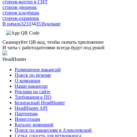
сторож-вахтер в СНТ
сторож-дворник
сторож кладбища
сторож-охранник
В начало
32
33
34
35
36
дальше
Сканируйте QR-код, чтобы скачать приложение
И чаты с работодателями всегда будут под рукой
HeadHunter
Размещение вакансий
Поиск по резюме
О компании
Наши вакансии
Реклама на сайте
Требования к ПО
Безопасный HeadHunter
HeadHunter API
Партнерам
Инвесторам
Каталог компаний
Поиск по вакансиям в Алексеевской
Сетка: соцсеть для нетворкинга