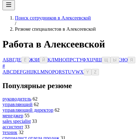
Поиск сотрудников в Алексеевской
/
Резюме специалистов в Алексеевской
Работа в Алексеевской
А
Б
В
Г
Д
Е
Ж
З
И
К
Л
М
Н
О
П
Р
С
Т
У
Ф
Х
Ц
Ч
Ш
Э
Ю
Ё
Й
Щ
Ы
Я
#
A
B
C
D
E
F
G
H
I
J
K
L
M
N
O
P
Q
R
S
T
U
V
W
X
Y
Z
Популярные резюме
руководитель
62
управляющий
62
управляющий директор
62
менеджер
55
sales specialist
33
ассистент
33
техник
32
специалист отдела продаж
31