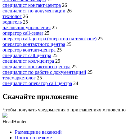
специалист контакт-центра
26
специалист по документации
26
технолог
26
водитель
25
начальник управления
25
оператор call-center
25
оператор call-центра (оператор на телефоне)
25
оператор контактного центра
25
оператор контакт-центра
25
специалист call-центра
25
специалист колл-центра
25
специалист контактного центра
25
специалист по работе с документацией
25
телемаркетолог
25
специалист-оператор call-центра
24
Скачайте приложение
Чтобы получать уведомления о приглашениях мгновенно
HeadHunter
Размещение вакансий
Поиск по резюме