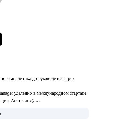
много аналитика до руководителя трех
 Manager удаленно в международном стартапе,
ция, Австралия).
 Product Owner в Revolut.
ь
ироваться в Европу, пройти собеседования
 своих силах).