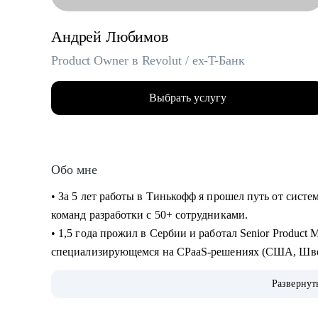
Андрей Любимов
Product Owner в Revolut / ex-T-Банк
Выбрать услугу
Обо мне
• За 5 лет работы в Тинькофф я прошел путь от систе
команд разработки с 50+ сотрудниками.
• 1,5 года прожил в Сербии и работал Senior Product
специализирующемся на CPaaS-решениях (США, Шве
• Жил в Дубае, переехал в Барселону и работаю Senior
Развернут
• Провел 200+ консультаций (мои менти смогли релоц
на выбранные позиции, почувствовать уверенность в