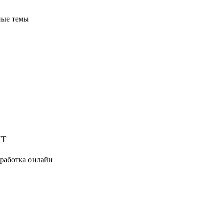
ные темы
IT
тработка онлайн