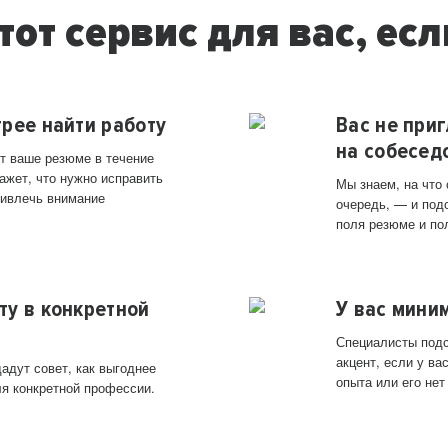
тот сервис для вас, есл
трее найти работу
Вас не при
на собесед
т ваше резюме в течение
ажет, что нужно исправить
Мы знаем, на что
ривлечь внимание
очередь, — и под
поля резюме и по
ту в конкретной
У вас мини
Специалисты подс
акцент, если у в
адут совет, как выгоднее
опыта или его нет
ля конкретной профессии.