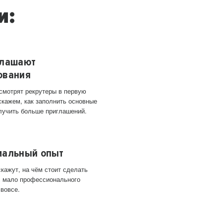
и:
глашают
ования
 смотрят рекрутеры в первую
скажем, как заполнить основные
лучить больше приглашений.
мальный опыт
кажут, на чём стоит сделать
ас мало профессионального
 вовсе.