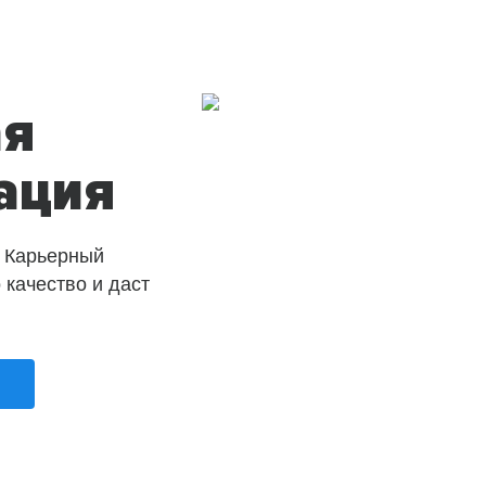
ая
ация
 Карьерный
о качество и даст