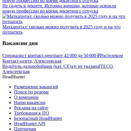
Не сидеть в декрете. Истории женщин, которые освоили
новую профессию во время декретного отпуска
Маткапитал: сколько можно получить в 2025 году и на что
потратить
Вакансии дня
Специалист контакт-центра
от
42 000
до
50 000
₽
Ростелеком
Контакт-центр, Алексеевская
Водитель-дальнобойщик (кат. CE)
з/п не указана
ITECO,
Алексеевская
HeadHunter
Размещение вакансий
Поиск по резюме
О компании
Наши вакансии
Реклама на сайте
Требования к ПО
Безопасный HeadHunter
HeadHunter API
Партнерам